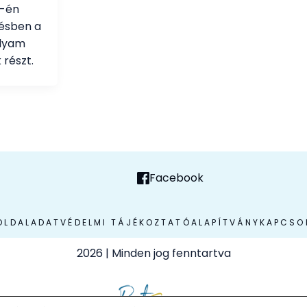
7-én
résben a
olyam
 részt.
Facebook
OLDAL
ADATVÉDELMI TÁJÉKOZTATÓ
ALAPÍTVÁNY
KAPCSO
2026
| Minden jog fenntartva