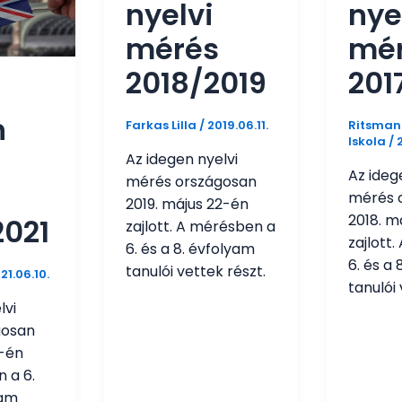
nyelvi
nye
mérés
mé
2018/2019
201
n
Farkas Lilla
/
2019.06.11.
Ritsmann
Iskola
/
2
Az idegen nyelvi
Az ideg
mérés országosan
mérés 
2019. május 22-én
2018. m
2021
zajlott. A mérésben a
zajlott
6. és a 8. évfolyam
6. és a
tanulói vettek részt.
21.06.10.
tanulói 
lvi
gosan
9-én
n a 6.
yam