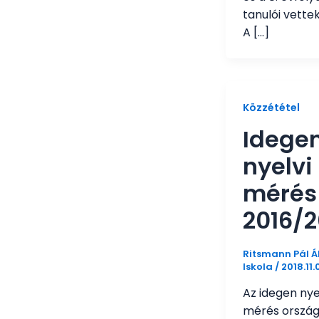
tanulói vettek
A […]
Közzététel
Idege
nyelvi
mérés
2016/2
Ritsmann Pál Á
Iskola
/
2018.11.
Az idegen nye
mérés orszá