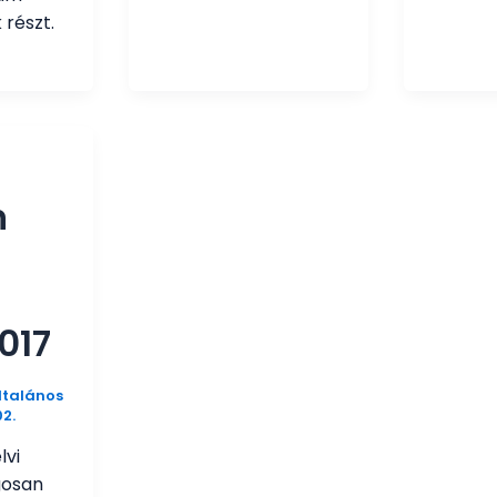
 részt.
n
017
ltalános
02.
lvi
gosan