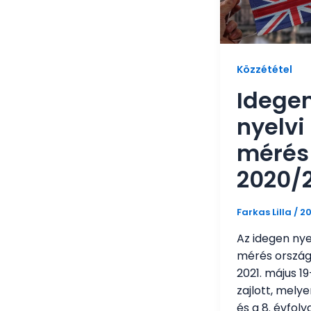
Közzététel
Idege
nyelvi
mérés
2020/
Farkas Lilla
/
20
Az idegen nye
mérés orszá
2021. május 1
zajlott, melye
és a 8. évfol