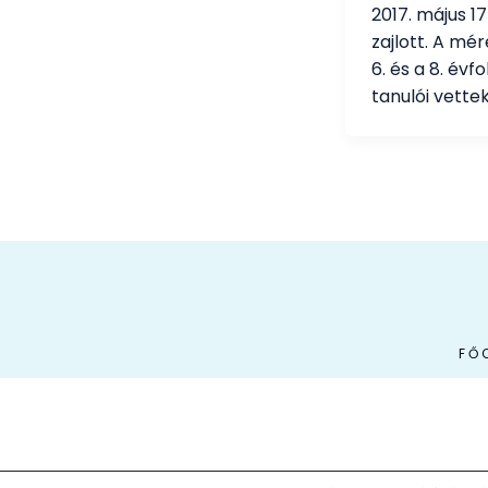
2017. május 1
zajlott. A mé
6. és a 8. évf
tanulói vettek
FŐ