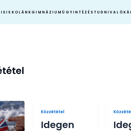
IS
ISKOLÁNK
GIMNÁZIUM
ÜGYINTÉZÉS
TUDNIVALÓK
Á
tétel
Közzététel
Közzété
Idegen
Ide