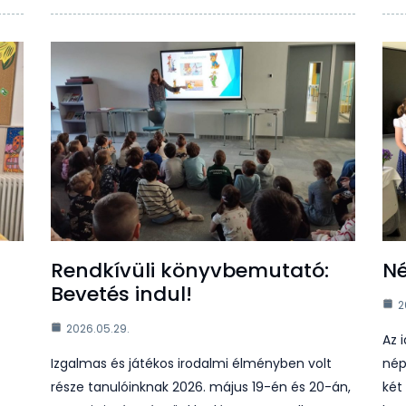
Rendkívüli könyvbemutató:
N
Bevetés indul!
2
2026.05.29.
Az 
Izgalmas és játékos irodalmi élményben volt
nép
része tanulóinknak 2026. május 19-én és 20-án,
két