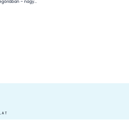
egóriában – nagy…
LAT