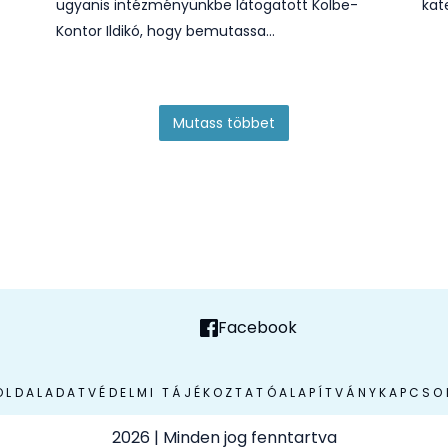
ugyanis intézményünkbe látogatott Kolbe-
kat
Kontor Ildikó, hogy bemutassa…
Mutass többet
Facebook
OLDAL
ADATVÉDELMI TÁJÉKOZTATÓ
ALAPÍTVÁNY
KAPCSO
2026
| Minden jog fenntartva