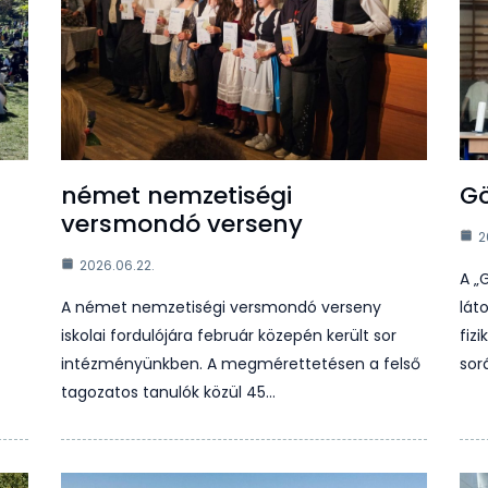
német nemzetiségi
Gö
versmondó verseny
2
2026.06.22.
A „
A német nemzetiségi versmondó verseny
lát
iskolai fordulójára február közepén került sor
fiz
intézményünkben. A megmérettetésen a felső
sor
tagozatos tanulók közül 45…