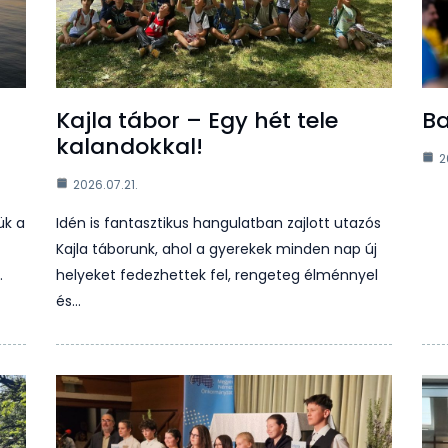
n
Kajla tábor – Egy hét tele
Ba
kalandokkal!
2
2026.07.21.
ük a
Idén is fantasztikus hangulatban zajlott utazós
Kajla táborunk, ahol a gyerekek minden nap új
…
helyeket fedezhettek fel, rengeteg élménnyel
és…