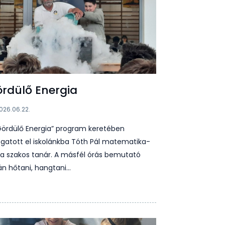
rdülő Energia
026.06.22.
Gördülő Energia” program keretében
ogatott el iskolánkba Tóth Pál matematika-
ika szakos tanár. A másfél órás bemutató
án hőtani, hangtani…