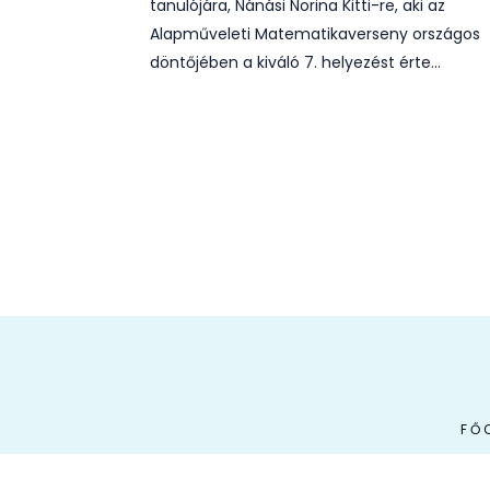
tanulójára, Nánási Norina Kitti-re, aki az
Alapműveleti Matematikaverseny országos
döntőjében a kiváló 7. helyezést érte…
FŐ