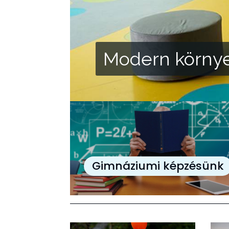
Modern körny
Gimnáziumi képzésünk