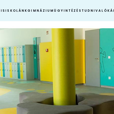
IS
ISKOLÁNK
GIMNÁZIUM
ÜGYINTÉZÉS
TUDNIVALÓK
Á