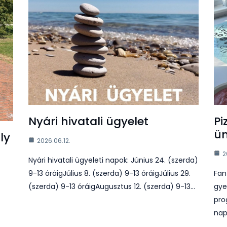
Nyári hivatali ügyelet
Pi
ün
ly
2026.06.12.
2
Nyári hivatali ügyeleti napok: Június 24. (szerda)
9-13 óráigJúlius 8. (szerda) 9-13 óráigJúlius 29.
Fan
(szerda) 9-13 óráigAugusztus 12. (szerda) 9-13…
gye
pro
nap