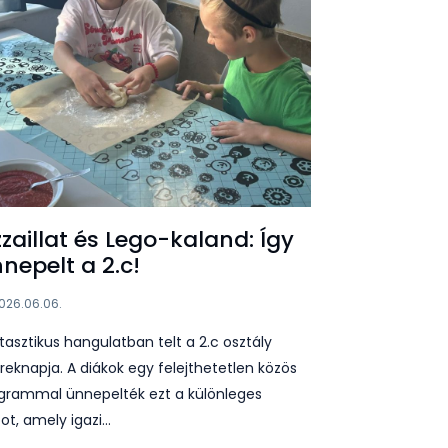
zzaillat és Lego-kaland: Így
nepelt a 2.c!
026.06.06.
tasztikus hangulatban telt a 2.c osztály
reknapja. A diákok egy felejthetetlen közös
grammal ünnepelték ezt a különleges
ot, amely igazi…