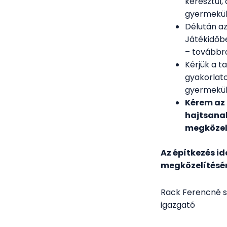
keresztül
gyermeküke
Délután az
Játékidőbe
– továbbra
Kérjük a t
gyakorlato
gyermeküktő
Kérem az 
hajtsanak
megközel
Az építkezés i
megközelítésé
Rack Ferencné s
igazgató