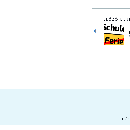
ELŐZŐ BEJ
2
FŐ