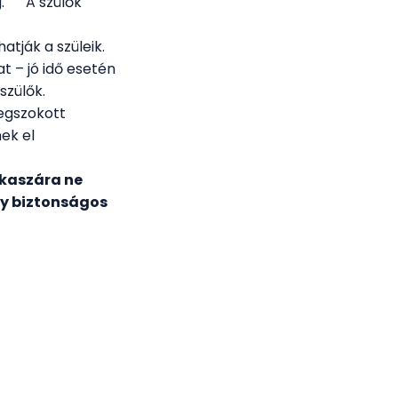
eg. A szülők
tják a szüleik.
t – jó idő esetén
szülők.
megszokott
ek el
akaszára ne
ny biztonságos