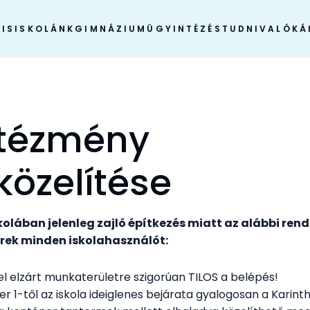
IS
ISKOLÁNK
GIMNÁZIUM
ÜGYINTÉZÉS
TUDNIVALÓK
Á
ntézmény
özelítése
kolában jelenleg zajló építkezés miatt az alábbi re
rek minden iskolahasználót:
el elzárt munkaterületre szigorúan TILOS a belépés!
 1-től az iskola ideiglenes bejárata gyalogosan a Karinth