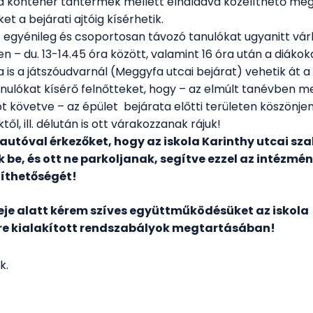
, a konténer tantermek mellett elhaladva közelíthető m
t a bejárati ajtóig kísérhetik.
 egyénileg és csoportosan távozó tanulókat ugyanitt várha
n – du. 13-14.45 óra között, valamint 16 óra után a diákoka
 is a játszóudvarnál (Meggyfa utcai bejárat) vehetik át a 
anulókat kísérő felnőtteket, hogy – az elmúlt tanévben 
t követve – az épület bejárata előtti területen köszönjen
l, ill. délután is ott várakozzanak rájuk!
autóval érkezőket, hogy az iskola Karinthy utcai sz
 be, és ott ne parkoljanak, segítve ezzel az intézmé
íthetőségét!
deje alatt kérem szíves együttműködésüket az iskola
re kialakított rendszabályok megtartásában!
k.