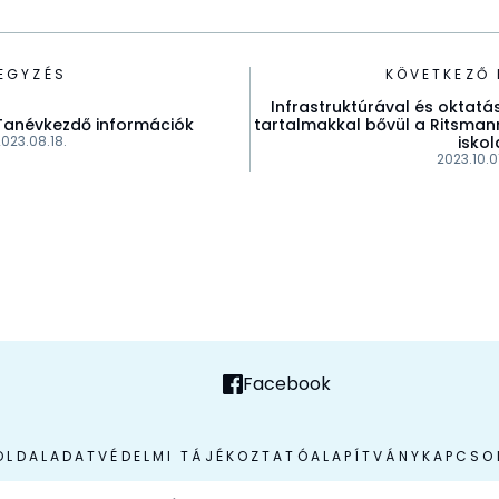
EGYZÉS
KÖVETKEZŐ 
Infrastruktúrával és oktatás
Tanévkezdő információk
tartalmakkal bővül a Ritsman
023.08.18.
iskol
2023.10.0
Facebook
OLDAL
ADATVÉDELMI TÁJÉKOZTATÓ
ALAPÍTVÁNY
KAPCSO