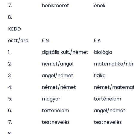
7.
honismeret
ének
8.
KEDD
oszt/óra
9.N
9.A
1.
digitális kult./német
biológia
2.
német/angol
matematika/né
3.
angol/német
fizika
4.
német/német
német/matemat
5.
magyar
történelem
6.
történelem
angol/német
7.
testnevelés
testnevelés
8.