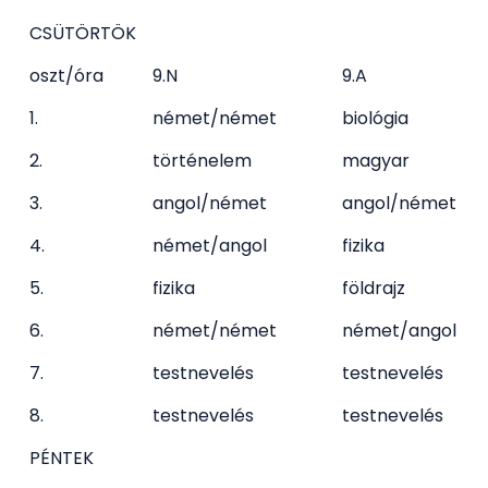
CSÜTÖRTÖK
oszt/óra
9.N
9.A
1.
német/német
biológia
2.
történelem
magyar
3.
angol/német
angol/német
4.
német/angol
fizika
5.
fizika
földrajz
6.
német/német
német/angol
7.
testnevelés
testnevelés
8.
testnevelés
testnevelés
PÉNTEK