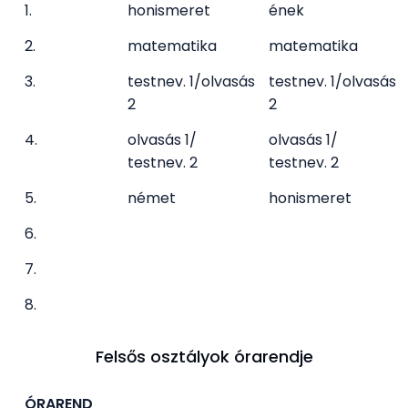
1.
honismeret
ének
2.
matematika
matematika
3.
testnev. 1/olvasás
testnev. 1/olvasás
2
2
4.
olvasás 1/
olvasás 1/
testnev. 2
testnev. 2
5.
német
honismeret
6.
7.
8.
Felsős osztályok órarendje
ÓRAREND