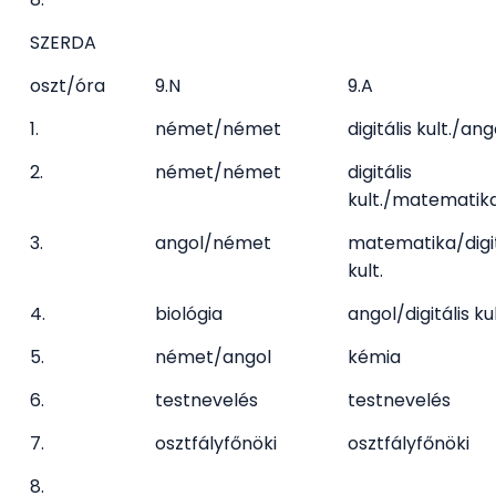
SZERDA
oszt/óra
9.N
9.A
1.
német/német
digitális kult./ang
2.
német/német
digitális
kult./matematik
3.
angol/német
matematika/digit
kult.
4.
biológia
angol/digitális kul
5.
német/angol
kémia
6.
testnevelés
testnevelés
7.
osztfályfőnöki
osztfályfőnöki
8.