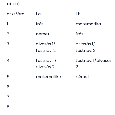
HÉTFŐ
oszt/óra
1.a
1.b
1.
írás
matematika
2.
német
írás
3.
olvasás 1/
olvasás 1/
testnev. 2
testnev. 2
4.
testnev. 1/
testnev. 1/olvasás
olvasás 2
2
5.
matematika
német
6.
7.
8.