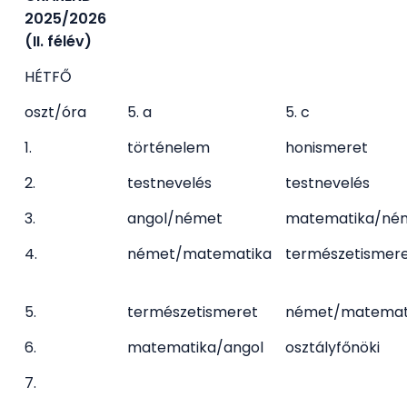
2025/2026
(II. félév)
HÉTFŐ
oszt/óra
5. a
5. c
1.
történelem
honismeret
2.
testnevelés
testnevelés
3.
angol/német
matematika/né
4.
német/matematika
természetismer
5.
természetismeret
német/matemat
6.
matematika/angol
osztályfőnöki
7.