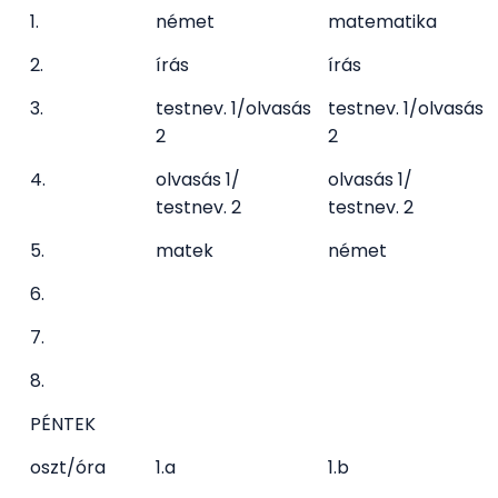
1.
német
matematika
2.
írás
írás
3.
testnev. 1/olvasás
testnev. 1/olvasás
2
2
4.
olvasás 1/
olvasás 1/
testnev. 2
testnev. 2
5.
matek
német
6.
7.
8.
PÉNTEK
oszt/óra
1.a
1.b