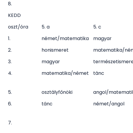
8.
KEDD
oszt/óra
5. a
5. c
1.
német/matematika
magyar
2.
honismeret
matematika/né
3.
magyar
természetismer
4.
matematika/német
tánc
5.
osztályfőnöki
angol/matemati
6.
tánc
német/angol
7.