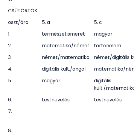
CSÜTÖRTÖK
oszt/óra
5. a
5. c
1.
természetismeret
magyar
2.
matematika/német
történelem
3.
német/matematika
német/digitális ku
4.
digitális kult./angol
matematika/né
5.
magyar
digitális
kult./matematik
6.
testnevelés
testnevelés
7.
8.