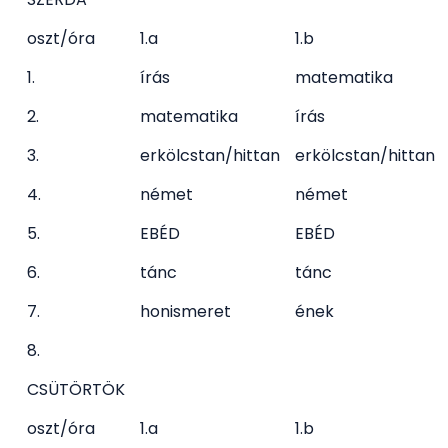
oszt/óra
1.a
1.b
1.
írás
matematika
2.
matematika
írás
3.
erkölcstan/hittan
erkölcstan/hittan
4.
német
német
5.
EBÉD
EBÉD
6.
tánc
tánc
7.
honismeret
ének
8.
CSÜTÖRTÖK
oszt/óra
1.a
1.b