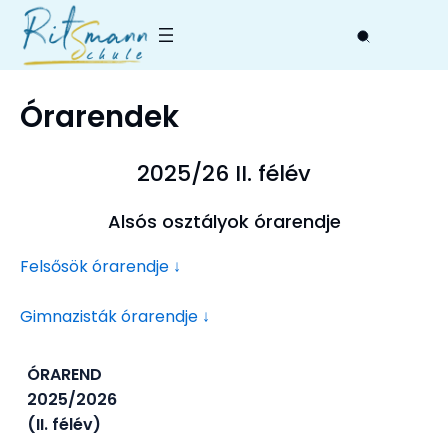
Skip
to
content
Órarendek
2025/26 II. félév
Alsós osztályok órarendje
Felsősök órarendje ↓
Gimnazisták órarendje ↓
ÓRAREND
2025/2026
(II. félév)