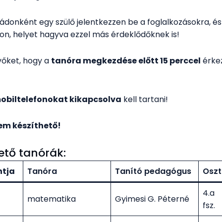
ládonként egy szülő jelentkezzen be a foglalkozásokra, é
on, helyet hagyva ezzel más érdeklődőknek is!
vőket, hogy a
tanóra megkezdése előtt 15 perccel
érke
obiltelefonokat kikapcsolva
kell tartani!
nem készíthető!
ető tanórák:
ntja
Tanóra
Tanító pedagógus
Oszt
4.a
matematika
Gyimesi G. Péterné
fsz.