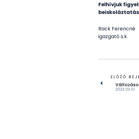
Felhívjuk figye
beiskoláztatás
Rack Ferencné
igazgató s.k.
ELŐZŐ BEJ
Változások
2023.03.01.