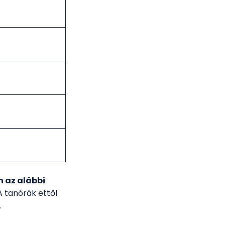
n az alábbi
A tanórák ettől
.