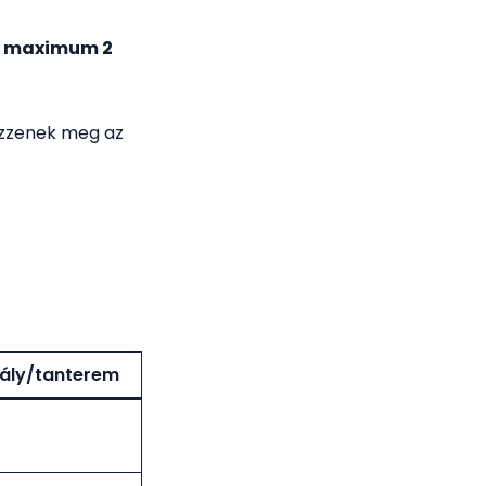
s
maximum 2
zzenek meg az
ály/tanterem