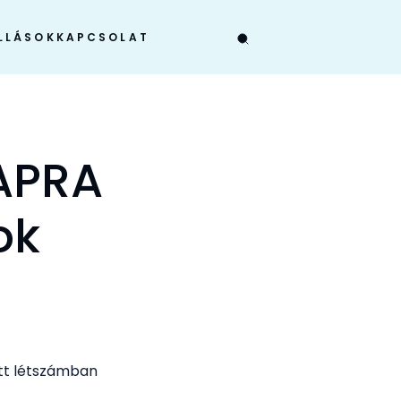
LLÁSOK
KAPCSOLAT
NAPRA
ok
ott létszámban