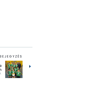
BEJEGYZÉS
a
n
.