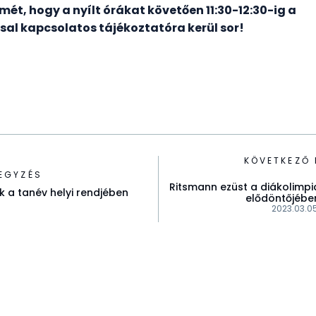
lmét, hogy a nyílt órákat követően 11:30-12:30-ig a
sal kapcsolatos tájékoztatóra kerül sor!
KÖVETKEZŐ 
EGYZÉS
Ritsmann ezüst a diákolimpi
 a tanév helyi rendjében
elődöntőjébe
2023.03.05