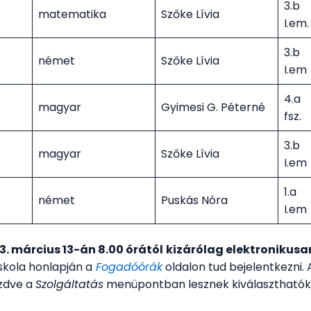
3.b
matematika
Szőke Lívia
I.em.
3.b
német
Szőke Lívia
I.em
4.a
magyar
Gyimesi G. Péterné
fsz.
3.b
magyar
Szőke Lívia
I.em
1.a
német
Puskás Nóra
I.em
3. március 13-án 8.00 órától
kizárólag elektronikusa
z iskola honlapján a
Fogadóórák
oldalon tud bejelentkezni. 
ezdve a
Szolgáltatás
menüpontban lesznek kiválaszthatók