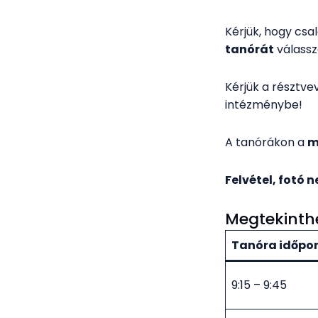
Kérjük, hogy csa
tanórát
válassz
Kérjük a résztve
intézménybe!
A tanórákon a
m
Felvétel, fotó 
Megtekinth
Tanóra időpo
9:15 – 9:45