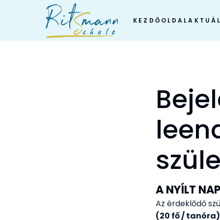
Skip
to
KEZDŐOLDAL
AKTUÁL
content
Beje
leen
szül
A NYÍLT NAP
Az érdeklődő szü
(20 fő / tanóra)