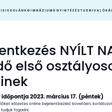
IS
ISKOLÁNK
GIMNÁZIUM
ÜGYINTÉZÉS
TUDNIVALÓK
Á
lentkezés NYÍLT 
dő első osztályos
einek
 időpontja 2023. március 17. (péntek)
lőket előzetes online bejelentkezést követően, korlátoz
tudjuk fogadni.