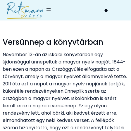
Skip
to
content
Versünnep a könyvtárban
November 13-án az iskolai könyvtárban egy
újdonsággal ünnepeltük a magyar nyelv napját. 1844-
ben ezen a napon az Országgyűlés elfogadta azt a
törvényt, amely a magyar nyelvet államnyelvvé tette.
2011 óta ezt a napot a magyar nyelv napjának tartják;
különféle rendezvényeken ünneplik szerte az
országban a magyar nyelvet. Iskolánkban is ezért
került erre a napra a versünnep. Ez egy olyan
rendezvény lett, ahol bárki, aki kedvet érzett erre,
elmondhatott egy neki kedves verset. A fellépők
száma bizonyította, hogy ezt a rendezvényt folytatni