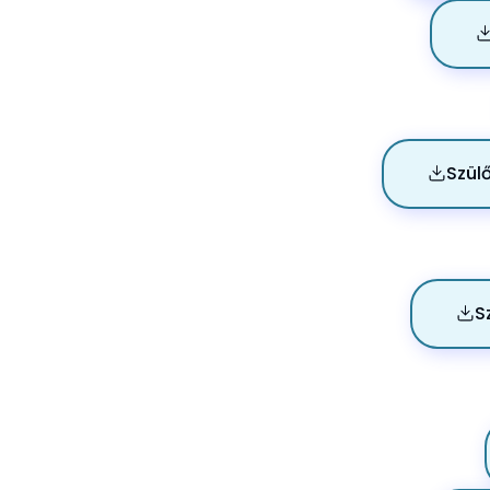
Szül
S