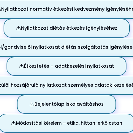
Nyilatkozat normatív étkezési kedvezmény igényléséh
Nyilatkozat diétás étkezés igényléséhez
ői/gondviselői nyilatkozat diétás szolgáltatás igénylés
Étkeztetés – adatkezelési nyilatkozat
zülői hozzájáruló nyilatkozat személyes adatok kezelés
Bejelentőlap iskolaváltáshoz
Módosítási kérelem – etika, hittan-erkölcstan