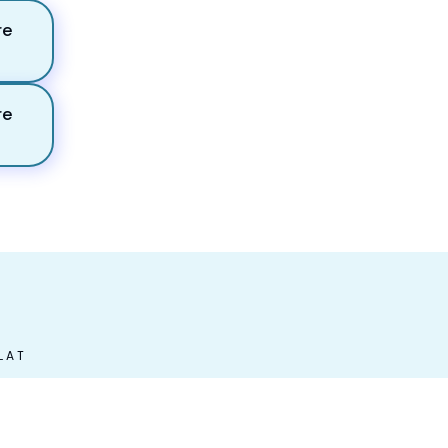
re
re
LAT