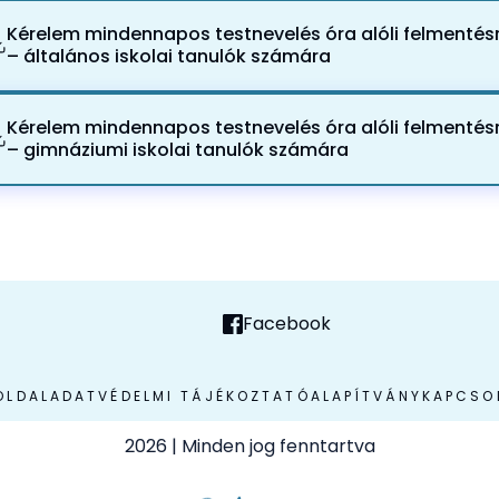
Kérelem mindennapos testnevelés óra alóli felmentés
– általános iskolai tanulók számára
Kérelem mindennapos testnevelés óra alóli felmentés
– gimnáziumi iskolai tanulók számára
Facebook
OLDAL
ADATVÉDELMI TÁJÉKOZTATÓ
ALAPÍTVÁNY
KAPCSO
2026
| Minden jog fenntartva