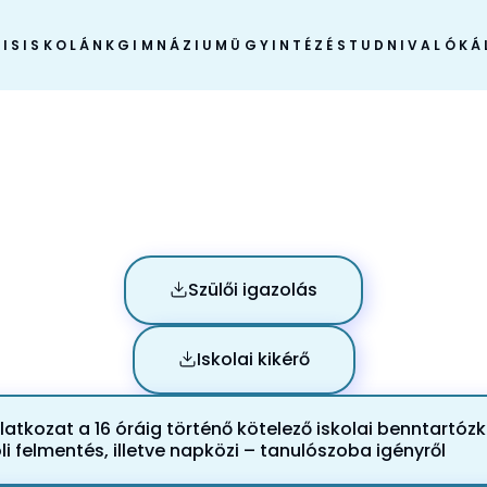
IS
ISKOLÁNK
GIMNÁZIUM
ÜGYINTÉZÉS
TUDNIVALÓK
Á
Szülői igazolás
Iskolai kikérő
ilatkozat a 16 óráig történő kötelező iskolai benntartó
li felmentés, illetve napközi – tanulószoba igényről