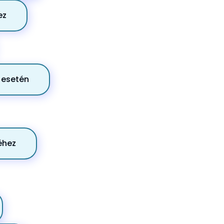
ez
e esetén
éhez