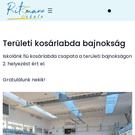
Skip
to
content
Területi kosárlabda bajnokság
Iskolánk fiú kosárlabda csapata a területi bajnokságon
2. helyezést ért el.
Gratulálunk nekik!