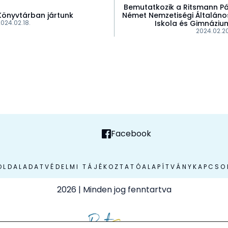
Bemutatkozik a Ritsmann Pá
Könyvtárban jártunk
Német Nemzetiségi Általáno
024.02.18.
Iskola és Gimnáziu
2024.02.20
Facebook
OLDAL
ADATVÉDELMI TÁJÉKOZTATÓ
ALAPÍTVÁNY
KAPCSO
2026
| Minden jog fenntartva