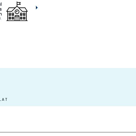
l
s
m
.
LAT