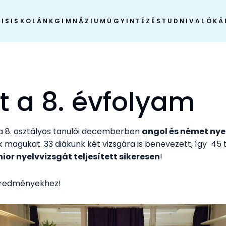
IS
ISKOLÁNK
GIMNÁZIUM
ÜGYINTÉZÉS
TUDNIVALÓK
Á
t a 8. évfolyam
la 8. osztályos tanulói decemberben
angol és német nye
magukat. 33 diákunk két vizsgára is benevezett, így 45 
ior nyelvvizsgát teljesített sikeresen
!
eredményekhez!