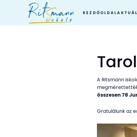
Skip
to
KEZDŐOLDAL
AKTUÁL
content
Tarol
A Ritsmann isko
megmérettették 
összesen 78 Jun
Gratulálunk az 