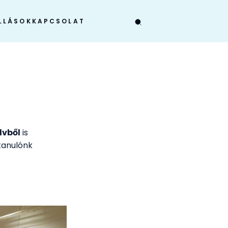
LLÁSOK
KAPCSOLAT
lvből
is
tanulónk