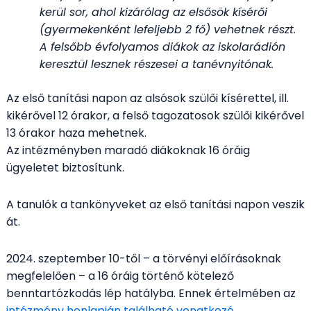
kerül sor, ahol kizárólag az elsősök kísérői
(gyermekenként lefeljebb 2 fő) vehetnek részt.
A felsőbb évfolyamos diákok az iskolarádión
keresztül lesznek részesei a tanévnyitónak.
Az első tanítási napon az alsósok szülői kísérettel, ill.
kikérővel 12 órakor, a felső tagozatosok szülői kikérővel
13 órakor haza mehetnek.
Az intézményben maradó diákoknak 16 óráig
ügyeletet biztosítunk.
A tanulók a tankönyveket az első tanítási napon veszik
át.
2024. szeptember 10-től – a törvényi előírásoknak
megfelelően – a 16 óráig történő kötelező
benntartózkodás lép hatályba. Ennek értelmében az
intézmény honlapján található vonatkozó