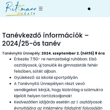
Skip
to
content
Tanévkezdő információk –
2024/25-ös tanév
Tanévnyitó Ünnepély:
2024. szeptember 2. (hétfő) 8 óra
Érkezés 7:50- re nemzetiségi ruhában. Első
osztályosok, új tanulók és gimnazisták fehér
felsőben, sötét aljban.
Gyülekező: az iskolai sportpályán.
A Tanévnyitó Ünnepélyen részt vevő
vendégeket kérjük, hogy kizárólag a számukra
kijelölt helyen tartózkodjanak!
Kedvezőtlen időjárás esetén az 1. osztályosok
évnyitójára az intézmény földszinti folyosóján