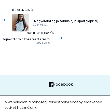
ELŐZŐ BEJEGYZÉS
„Magyarország jó tanulója, jó sportolója” díj
2024.06.10.
KÖVETKEZŐ BEJEGYZÉS
Tájékoztató a közétkeztetésről
2024.08.16.
Facebook
FŐOLDAL
ADATVÉDELMI TÁJÉKOZTATÓ
ALAPÍTVÁNY
KAPCSOLAT
A weboldalon a minőségi felhasználói élmény érdekében
sütiket használunk.