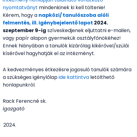
nyomtatványt
mindenkinek ki kell töltenie!
Kérem, hogy a
napközi/ tanulószoba alóli
felmentés, ill. igénybejelentő lapot
2024.
szeptember 9-ig
szíveskedjenek eljuttatni e-mailen,
vagy papír alapon gyermekük osztályfőnökéhez!
Ennek hiányában a tanulók kizárólag kikérővel/szülői
kísérővel hagyhatják el az intézményt.
A kedvezményes étkezésre jogosuló tanulók számára
a szükséges igénylőlap
ide kattintva
letölthető
honlapunkról.
Rack Ferencné sk.
igazgató