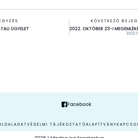
EGYZÉS
KÖVETKEZŐ BEJEG
ATALI ÜGYELET
2022. OKTÓBER 23-i MEGEMLÉK
2022.1
Facebook
OLDAL
ADATVÉDELMI TÁJÉKOZTATÓ
ALAPÍTVÁNY
KAPCSO