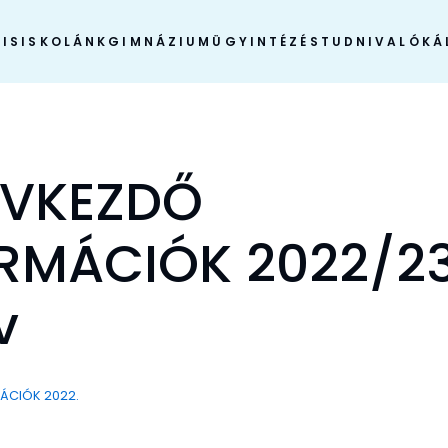
IS
ISKOLÁNK
GIMNÁZIUM
ÜGYINTÉZÉS
TUDNIVALÓK
Á
ÉVKEZDŐ
RMÁCIÓK 2022/23
v
ÁCIÓK 2022.