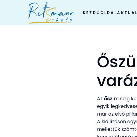
Skip
to
KEZDŐOLDAL
AKTUÁL
content
Őszü
vará
Az
ősz
mindig kül
egyik legkedve
már az első pill
A kiállításon eg
mellettük számtal
könyvből varázso