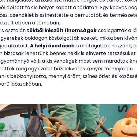
ól épített tök is helyet kapott a tárlaton! Egy kedves 
 őszi csendélet is színesítette a bemutatót, és természe
készült ebben a témában.
 kis asztalán
tökből készült finomságok
csalogatták a lá
 gyerekek boldogan kóstolgatták ezeket, miközben kíván
ges alkotást.
A helyi óvodások
is ellátogattak hozzánk, és
 biztosak lehettünk benne: nekik is elnyerte tetszésüket a
gyománnyá vált, a kis vendégek most sem maradtak éhe
hettek meg egy szelet házi lekváros kenyér formájában.
én is bebizonyította, mennyi öröm, színes ötlet és közössé
yörű időszakában.