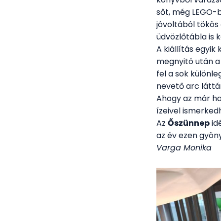
sőt, még LEGO-b
jóvoltából tökös
üdvözlőtábla is 
A kiállítás egyik
megnyitó után a
fel a sok különle
nevető arc láttán
Ahogy az már ha
ízeivel ismerked
Az
Őszünnep
id
az év ezen gyön
Varga Monika