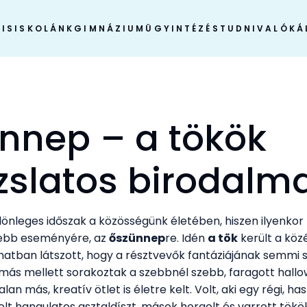
IS
ISKOLÁNK
GIMNÁZIUM
ÜGYINTÉZÉS
TUDNIVALÓK
Á
nnep – a tökök
zslatos birodalm
önleges időszak a közösségünk életében, hiszen ilyenkor 
sebb eseményére, az
őszünnep
re. Idén
a tök
került a köz
anatban látszott, hogy a résztvevők fantáziájának semmi 
ymás mellett sorakoztak a szebbnél szebb, faragott hallo
an más, kreatív ötlet is életre kelt. Volt, aki egy régi, has
lt hangulatos asztaldíszt, mások horgolt és varrott tökök