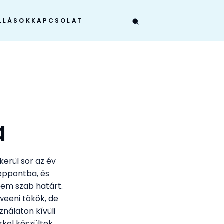
LLÁSOK
KAPCSOLAT
a
kerül sor az év
éppontba, és
sem szab határt.
weeni tökök, de
ználaton kívüli
kel készültek,