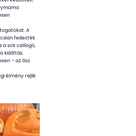
nagymama
tesen
togatókat. A
csian fedezték
 a sok csillogó,
 kiállítás.
sen – az ősz
gi élmény rejlik