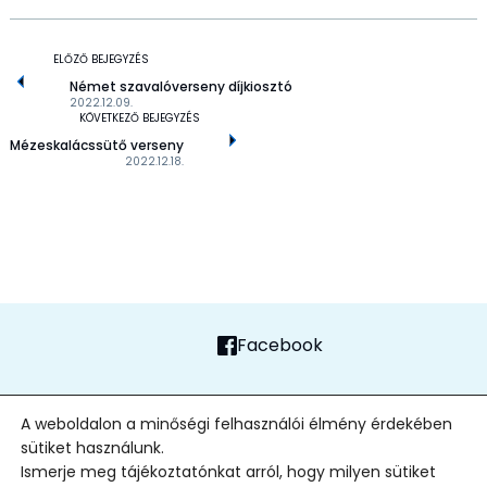
ELŐZŐ BEJEGYZÉS
Német szavalóverseny díjkiosztó
2022.12.09.
KÖVETKEZŐ BEJEGYZÉS
Mézeskalácssütő verseny
2022.12.18.
Facebook
FŐOLDAL
ADATVÉDELMI TÁJÉKOZTATÓ
ALAPÍTVÁNY
KAPCSOLAT
A weboldalon a minőségi felhasználói élmény érdekében
sütiket használunk.
2026
| Minden jog fenntartva
Ismerje meg tájékoztatónkat arról, hogy milyen sütiket