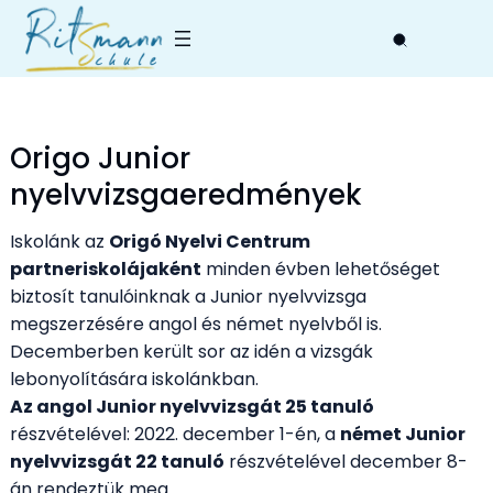
Skip
to
content
Origo Junior
nyelvvizsgaeredmények
Iskolánk az
Origó Nyelvi Centrum
partneriskolájaként
minden évben lehetőséget
biztosít tanulóinknak a Junior nyelvvizsga
megszerzésére angol és német nyelvből is.
Decemberben került sor az idén a vizsgák
lebonyolítására iskolánkban.
Az angol Junior nyelvvizsgát 25 tanuló
részvételével: 2022. december 1-én, a
német Junior
nyelvvizsgát 22 tanuló
részvételével december 8-
án rendeztük meg.