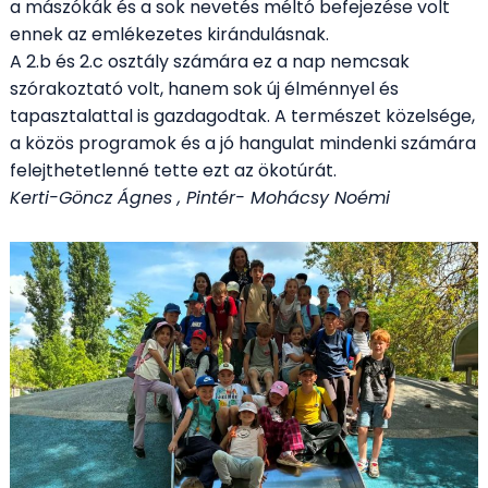
a mászókák és a sok nevetés méltó befejezése volt
ennek az emlékezetes kirándulásnak.
A 2.b és 2.c osztály számára ez a nap nemcsak
szórakoztató volt, hanem sok új élménnyel és
tapasztalattal is gazdagodtak. A természet közelsége,
a közös programok és a jó hangulat mindenki számára
felejthetetlenné tette ezt az ökotúrát.
Kerti-Göncz Ágnes , Pintér- Mohácsy Noémi