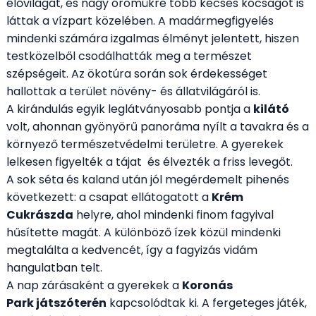
élővilágát, és nagy örömükre több kecses kócsagot is
láttak a vízpart közelében. A madármegfigyelés
mindenki számára izgalmas élményt jelentett, hiszen
testközelből csodálhatták meg a természet
szépségeit. Az ökotúra során sok érdekességet
hallottak a terület növény- és állatvilágáról is.
A kirándulás egyik leglátványosabb pontja a
kilátó
volt, ahonnan gyönyörű panoráma nyílt a tavakra és a
környező természetvédelmi területre. A gyerekek
lelkesen figyelték a tájat és élvezték a friss levegőt.
A sok séta és kaland után jól megérdemelt pihenés
következett: a csapat ellátogatott a
Krém
Cukrászda
helyre, ahol mindenki finom fagyival
hűsítette magát. A különböző ízek közül mindenki
megtalálta a kedvencét, így a fagyizás vidám
hangulatban telt.
A nap zárásaként a gyerekek a
Koronás
Park játszóterén
kapcsolódtak ki. A fergeteges játék,