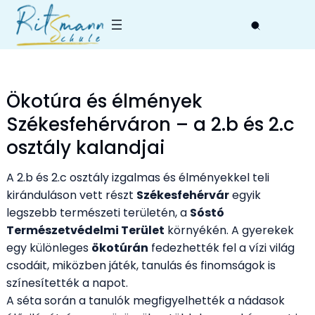
Skip
to
content
Ökotúra és élmények
Székesfehérváron – a 2.b és 2.c
osztály kalandjai
A 2.b és 2.c osztály izgalmas és élményekkel teli
kiránduláson vett részt
Székesfehérvár
egyik
legszebb természeti területén, a
Sóstó
Természetvédelmi Terület
környékén. A gyerekek
egy különleges
ökotúrán
fedezhették fel a vízi világ
csodáit, miközben játék, tanulás és finomságok is
színesítették a napot.
A séta során a tanulók megfigyelhették a nádasok