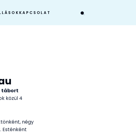
LLÁSOK
KAPCSOLAT
sau
 tábort
ok közül 4
őttönként, négy
k. Esténként