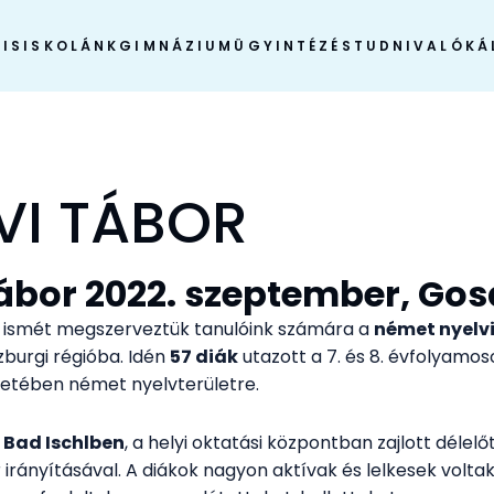
IS
ISKOLÁNK
GIMNÁZIUM
ÜGYINTÉZÉS
TUDNIVALÓK
Á
VI TÁBOR
tábor 2022. szeptember, Go
n ismét megszerveztük tanulóink számára a
német nyelvi
zburgi régióba. Idén
57 diák
utazott a 7. és 8. évfolyamos
etében német nyelvterületre.
 Bad Ischlben
, a helyi oktatási központban zajlott délel
 irányításával. A diákok nagyon aktívak és lelkesek volta