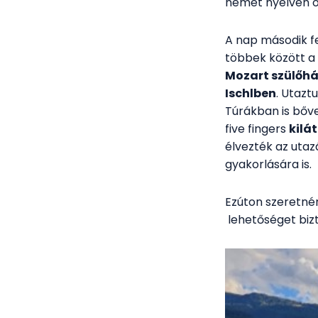
német nyelven ös
A nap második f
többek között a 
Mozart szülőh
Ischlben
. Utazt
Túrákban is bőve
five fingers
kilá
élvezték az utaz
gyakorlására is.
Ezúton szeretné
lehetőséget bizt