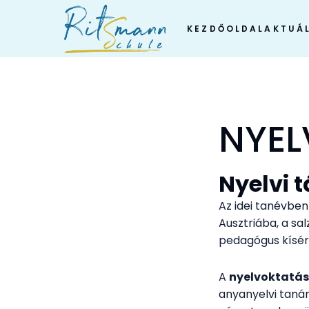
Skip
to
KEZDŐOLDAL
AKTUÁL
content
NYEL
Nyelvi 
Az idei tanévbe
Ausztriába, a sal
pedagógus kísér
A
nyelvoktatás
anyanyelvi tanár