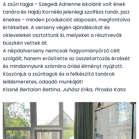
A zsűri tagjai – Szegedi Adrienne iskolánk volt ének
tanára és Hajdú Kornélia jelenlegi szolfézs tanár, jazz
énekes – minden produkciót alaposan, megfontolva
értékeltek. A verseny végén ajándékokat és
okleveleket osztottunk ki, melyeket a résztvevők
büszkén vettek át.
A népdalverseny nemcsak hagyományőrző célt
szolgált, hanem erősítette az összetartozás érzését
és mindannyiunk számára óriási élményt nyújtott.
Köszönjük a zsűritagok és a felkészítő tanárok
lelkiismeretes, odaadó munkáját!
Kissné Bertalan Bettina, Juhász Erika, Piroska Kata