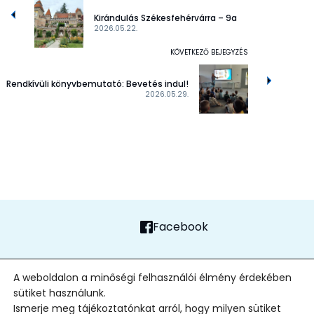
Kirándulás Székesfehérvárra – 9a
2026.05.22.
KÖVETKEZŐ BEJEGYZÉS
Rendkívüli könyvbemutató: Bevetés indul!
2026.05.29.
Facebook
FŐOLDAL
ADATVÉDELMI TÁJÉKOZTATÓ
ALAPÍTVÁNY
KAPCSOLAT
A weboldalon a minőségi felhasználói élmény érdekében
sütiket használunk.
2026
| Minden jog fenntartva
Ismerje meg tájékoztatónkat arról, hogy milyen sütiket