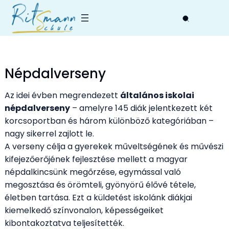
Skip
to
content
Népdalverseny
Az idei évben megrendezett
általános iskolai
népdalverseny
– amelyre 145 diák jelentkezett két
korcsoportban és három különböző kategóriában –
nagy sikerrel zajlott le.
A verseny célja a gyerekek műveltségének és művészi
kifejezőerőjének fejlesztése mellett a magyar
népdalkincsünk megőrzése, egymással való
megosztása és örömteli, gyönyörű élővé tétele,
életben tartása. Ezt a küldetést iskolánk diákjai
kiemelkedő színvonalon, képességeiket
kibontakoztatva teljesítették.