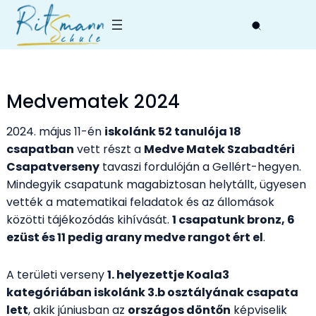
Skip
to
content
Medvematek 2024
2024. május 11-én
iskolánk 52 tanulója 18
csapatban
vett részt a
Medve Matek Szabadtéri
Csapatverseny
tavaszi fordulóján a Gellért-hegyen.
Mindegyik csapatunk magabiztosan helytállt, ügyesen
vették a matematikai feladatok és az állomások
közötti tájékozódás kihívását.
1 csapatunk bronz, 6
ezüst és 11 pedig arany medve rangot ért el
.
A területi verseny
1. helyezettje Koala3
kategóriában iskolánk 3.b osztályának csapata
lett
, akik júniusban az
országos döntőn
képviselik