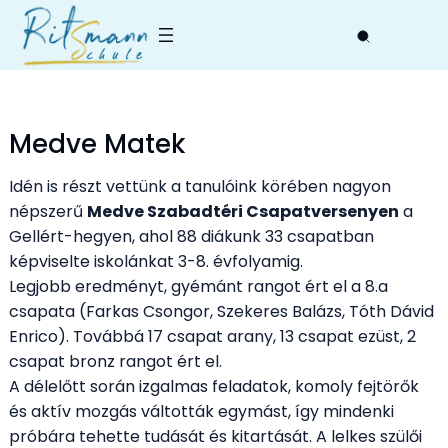
Skip
to
content
Medve Matek
Idén is részt vettünk a tanulóink körében nagyon
népszerű
Medve Szabadtéri Csapatversenyen
a
Gellért-hegyen, ahol 88 diákunk 33 csapatban
képviselte iskolánkat 3-8. évfolyamig.
Legjobb eredményt, gyémánt rangot ért el a 8.a
csapata (Farkas Csongor, Szekeres Balázs, Tóth Dávid
Enrico). Továbbá 17 csapat arany, 13 csapat ezüst, 2
csapat bronz rangot ért el.
A délelőtt során izgalmas feladatok, komoly fejtörők
és aktív mozgás váltották egymást, így mindenki
próbára tehette tudását és kitartását. A lelkes szülői