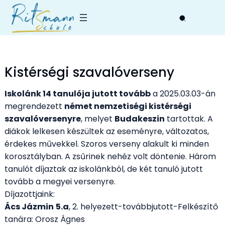
Skip
to
content
Kistérségi szavalóverseny
Iskolánk 14 tanulója jutott tovább
a 2025.03.03-án
megrendezett
német nemzetiségi kistérségi
szavalóversenyre
, melyet
Budakeszin
tartottak. A
diákok lelkesen készültek az eseményre, változatos,
érdekes művekkel. Szoros verseny alakult ki minden
korosztályban. A zsűrinek nehéz volt döntenie. Három
tanulót díjaztak az iskolánkból, de két tanuló jutott
tovább a megyei versenyre.
Díjazottjaink:
Ács Jázmin
5.a
, 2. helyezett-továbbjutott-Felkészítő
tanára: Orosz Ágnes