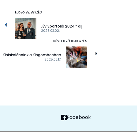
ELŐZŐ BEJEGYZÉS
„Év Sportolói 2024.” díj
2025.03.02.
KÖVETKEZŐ BEJEGYZÉS
Kisiskolásaink a Kisgombosban
2025.03.17.
Facebook
FŐOLDAL
ADATVÉDELMI TÁJÉKOZTATÓ
ALAPÍTVÁNY
KAPCSOLAT