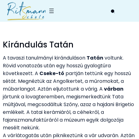
Skip
to
content
Kirándulás Tatán
A tavaszi tanulmányi kiránduláson
Tatán
voltunk.
Rövid vonatozás után egy hosszú gyalogtúra
következett. A
Cseke-tó
partján tettünk egy hosszú
sétát. Megnéztük az Angolkertet, a műromokat, a
műbarlangot. Aztán eljutottunk a várig. A
várban
jártunk a lovagteremben, megismerkedtünk Tata
múltjával, megcsodáltuk Szőny, azaz a hajdani Brigetio
emlékeit. A tatai kerámiáról, a céhekről, a
fajanszmanufaktúráról a múzeum egyik dolgozója
mesélt nekünk.
A várlátogatás után piknikeztünk a vár udvarán. Aztán