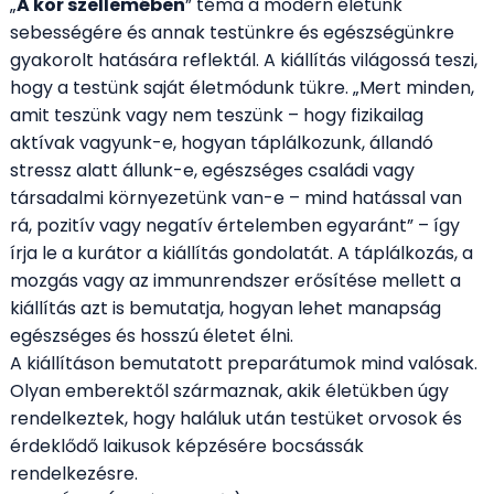
„
A kor szellemében
” téma a modern életünk
sebességére és annak testünkre és egészségünkre
gyakorolt hatására reflektál. A kiállítás világossá teszi,
hogy a testünk saját életmódunk tükre. „Mert minden,
amit teszünk vagy nem teszünk – hogy fizikailag
aktívak vagyunk-e, hogyan táplálkozunk, állandó
stressz alatt állunk-e, egészséges családi vagy
társadalmi környezetünk van-e – mind hatással van
rá, pozitív vagy negatív értelemben egyaránt” – így
írja le a kurátor a kiállítás gondolatát. A táplálkozás, a
mozgás vagy az immunrendszer erősítése mellett a
kiállítás azt is bemutatja, hogyan lehet manapság
egészséges és hosszú életet élni.
A kiállításon bemutatott preparátumok mind valósak.
Olyan emberektől származnak, akik életükben úgy
rendelkeztek, hogy haláluk után testüket orvosok és
érdeklődő laikusok képzésére bocsássák
rendelkezésre.