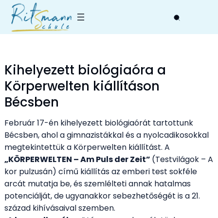
Skip
to
content
Kihelyezett biológiaóra a
Körperwelten kiállításon
Bécsben
Február 17-én kihelyezett biológiaórát tartottunk
Bécsben, ahol a gimnazistákkal és a nyolcadikosokkal
megtekintettük a Körperwelten kiállítást. A
„KÖRPERWELTEN – Am Puls der Zeit”
(Testvilágok – A
kor pulzusán) című kiállítás az emberi test sokféle
arcát mutatja be, és szemlélteti annak hatalmas
potenciálját, de ugyanakkor sebezhetőségét is a 21.
század kihívásaival szemben.