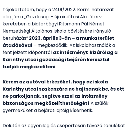
Tájékoztatom, hogy a 2401/2022. Korm. határozat
alapján a „Gazdasági – újraindítási Akcióterv
keretében a biatorbágyi Ritsmann Pál Német
Nemzetiségi Általános Iskola bővítésére irányuló
beruházás”
2023. április 3-án – a munkaterület
átadásával
– megkezdődik. Az iskolahasználók a
fent jelzett időponttól
az intézményt kizárólag a
Karinthy utcai gazdasági bejárón keresztül
tudják megközelíteni.
Kérem az autóval érkezőket, hogy az iskola
Karinthy utcai szakaszára ne hajtsanak be, és ott
ne parkoljanak, segítve ezzel az intézmény
biztonságos megközelíthetőségét!
A szülők
gyermeküket a bejárati ajtóig kísérhetik.
Délután az egyénileg és csoportosan távozó tanulókat