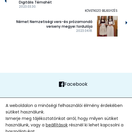
Digitális Témahét
2023.03.30.
KÖVETKEZŐ BEJEGYZÉS
Német Nemzetiségi vers-és prózamondó
verseny megyei fordulója
2023.04.18.
Facebook
FŐOLDAL
ADATVÉDELMI TÁJÉKOZTATÓ
ALAPÍTVÁNY
KAPCSOLAT
A weboldalon a minőségi felhasználói élmény érdekében
sütiket használunk.
2026
| Minden jog fenntartva
Ismerje meg tájékoztatónkat arról, hogy milyen sütiket
használunk, vagy a
beállítások
résznél ki lehet kapcsolni a
használatukat.