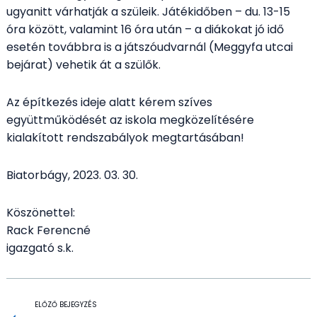
ugyanitt várhatják a szüleik. Játékidőben – du. 13-15
óra között, valamint 16 óra után – a diákokat jó idő
esetén továbbra is a játszóudvarnál (Meggyfa utcai
bejárat) vehetik át a szülők.
Az építkezés ideje alatt kérem szíves
együttműködését az iskola megközelítésére
kialakított rendszabályok megtartásában!
Biatorbágy, 2023. 03. 30.
Köszönettel:
Rack Ferencné
igazgató s.k.
ELŐZŐ BEJEGYZÉS