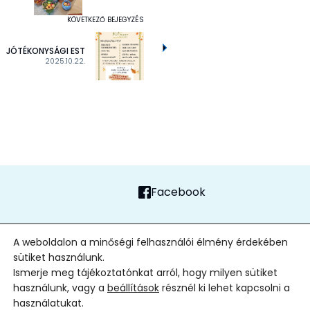
KÖVETKEZŐ BEJEGYZÉS
JÓTÉKONYSÁGI EST
2025.10.22.
Facebook
FŐOLDAL
ADATVÉDELMI TÁJÉKOZTATÓ
ALAPÍTVÁNY
KAPCSOLAT
A weboldalon a minőségi felhasználói élmény érdekében
sütiket használunk.
2026
| Minden jog fenntartva
Ismerje meg tájékoztatónkat arról, hogy milyen sütiket
használunk, vagy a
beállítások
résznél ki lehet kapcsolni a
használatukat.