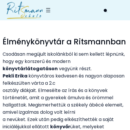
Skip
to
content
Élménykönyvtár a Ritsmannban
Csodásan megújult iskolánkból ki sem kellett lépnünk,
hogy egy korszerű és modern
könyvtárlátogatáson
vegyünk részt.
Pekli Erika
könyvtáros kedvesen és nagyon alaposan
felkészülten várta a 2.c
osztály diákjait. Elmesélte az írás és a könyvek
történetét, amit a gyerekek ámulva és örömmel
hallgattak. Megismerhettük a székely ábécé elemeit,
amivel izgalmas dolog volt leírni
a nevüket. Ezek után pedig elkészíthették a saját
iniciáléjukkal ellátott
könyvőr
üket, melyeket