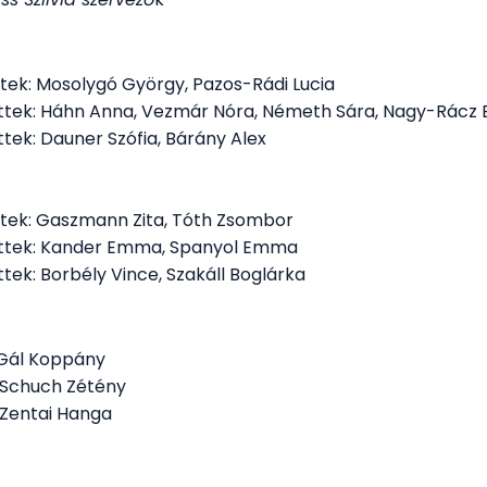
ettek: Mosolygó György, Pazos-Rádi Lucia
ettek: Háhn Anna, Vezmár Nóra, Németh Sára, Nagy-Rácz E
ttek: Dauner Szófia, Bárány Alex
ettek: Gaszmann Zita, Tóth Zsombor
lettek: Kander Emma, Spanyol Emma
ttek: Borbély Vince, Szakáll Boglárka
: Gál Koppány
t: Schuch Zétény
: Zentai Hanga