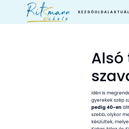
Skip
to
KEZDŐOLDAL
AKTUÁL
content
Alsó
szav
Idén is megrend
gyerekek szép s
pedig 40-en
áll
szebb, olykor m
készültek, melye
Kokas Nóra és Ki