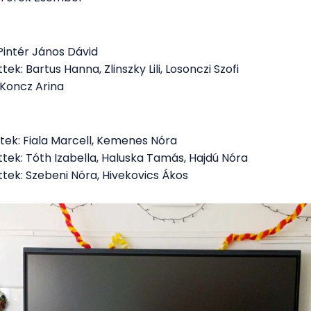
: Pintér János Dávid
tek: Bartus Hanna, Zlinszky Lili, Losonczi Szofi
: Koncz Arina
ettek: Fiala Marcell, Kemenes Nóra
ettek: Tóth Izabella, Haluska Tamás, Hajdú Nóra
ettek: Szebeni Nóra, Hivekovics Ákos