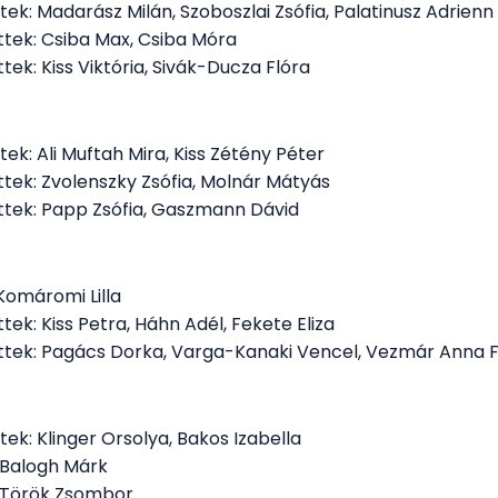
ttek: Madarász Milán, Szoboszlai Zsófia, Palatinusz Adrienn
ettek: Csiba Max, Csiba Móra
ttek: Kiss Viktória, Sivák-Ducza Flóra
ttek: Ali Muftah Mira, Kiss Zétény Péter
ettek: Zvolenszky Zsófia, Molnár Mátyás
ettek: Papp Zsófia, Gaszmann Dávid
 Komáromi Lilla
ttek: Kiss Petra, Háhn Adél, Fekete Eliza
ettek: Pagács Dorka, Varga-Kanaki Vencel, Vezmár Anna F
ttek: Klinger Orsolya, Bakos Izabella
: Balogh Márk
t: Török Zsombor