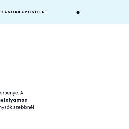
LLÁSOK
KAPCSOLAT
ersenye. A
 évfolyamon
enyzők szebbnél