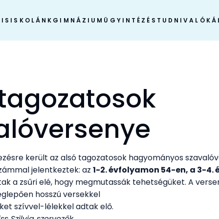
IS
ISKOLÁNK
GIMNÁZIUM
ÜGYINTÉZÉS
TUDNIVALÓK
Á
 tagozatosok
alóversenye
ezésre került az alsó tagozatosok hagyományos szavalóv
zámmal jelentkeztek: az
1-2. évfolyamon 54-en, a 3-4.
tak a zsűri elé, hogy megmutassák tehetségüket. A vers
eglepően hosszú versekkel
ket szívvel-lélekkel adtak elő.
ss Szilvia szervező
k