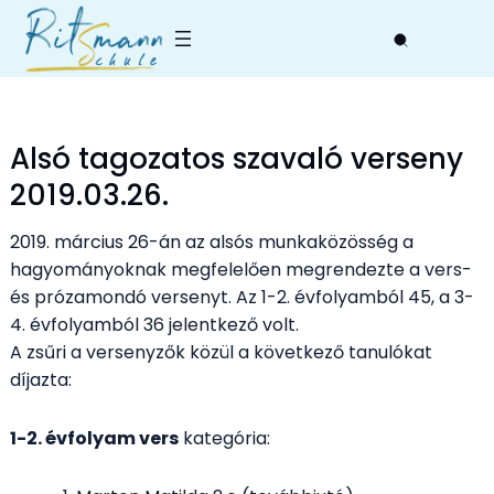
Skip
to
content
Alsó tagozatos szavaló verseny
2019.03.26.
2019. március 26-án az alsós munkaközösség a
hagyományoknak megfelelően megrendezte a vers-
és prózamondó versenyt. Az 1-2. évfolyamból 45, a 3-
4. évfolyamból 36 jelentkező volt.
A zsűri a versenyzők közül a következő tanulókat
díjazta:
1-2. évfolyam vers
kategória: