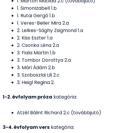
1. Marton Matilda 2.c (továbbjutó)
1. SimonIzabell 1.b
1. Rutai Gergő 1.b
1. Veres-Beiler Mira 2.a
2. Lelkes-Sághy Zsigmond 1.a
2. Kiss Eszter 1.a
2. Csonka Léna 2.a
3. Fiala Martin 1.b
3. Tombor Dorottya 2.a
3. Mári Ádám 2.b
3. Szoboszlai Lili 2.c
3. Heigl Regina 2.
1-2. évfolyam próza
kategória:
Atzél Bálint Richard 2.c (továbbjutó)
3-4. évfolyam vers
kategória: