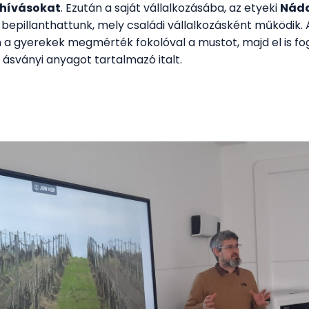
ihívásokat
. Ezután a saját vállalkozásába, az etyeki
Nád
 bepillanthattunk, mely családi vállalkozásként működik.
a gyerekek megmérték fokolóval a mustot, majd el is fo
k ásványi anyagot tartalmazó italt.