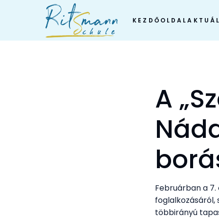
Skip
to
KEZDŐOLDAL
AKTUÁL
content
A „S
Náda
borá
Februárban a 7.
foglalkozásáról,
többirányú tapa