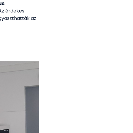
as
 Az érdekes
gyaszthatták az