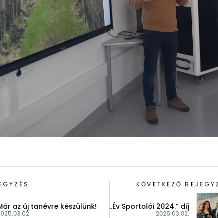
EGYZÉS
KÖVETKEZŐ BEJEGY
Már az új tanévre készülünk!
„Év Sportolói 2024.” díj
2025.03.02.
2025.03.02.