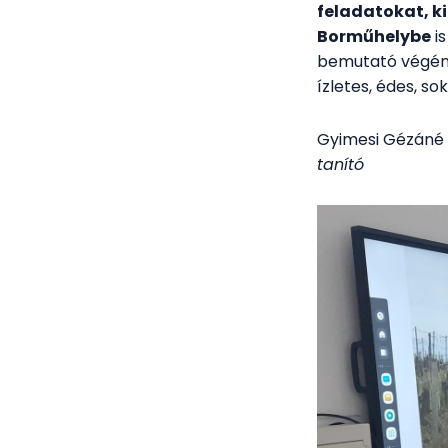
feladatokat, k
Borműhelybe
is
bemutató végén 
ízletes, édes, so
Gyimesi Gézáné
tanító