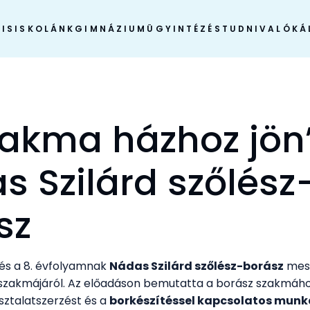
IS
ISKOLÁNK
GIMNÁZIUM
ÜGYINTÉZÉS
TUDNIVALÓK
Á
zakma házhoz jön
s Szilárd szőlész
sz
 és a 8. évfolyamnak
Nádas Szilárd szőlész-borász
mes
 szakmájáról. Az előadáson bemutatta a borász szakmáho
sztalatszerzést és a
borkészítéssel kapcsolatos munk