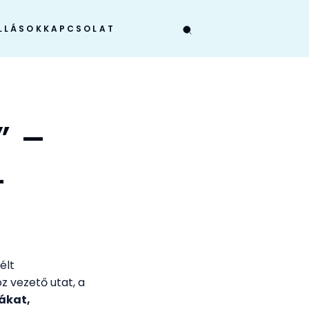
LLÁSOK
KAPCSOLAT
” –
-
élt
z vezető utat, a
ákat,