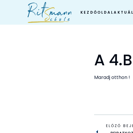
Skip
to
KEZDŐOLDAL
AKTUÁL
content
A 4.
Maradj otthon !
ELŐZŐ BEJ