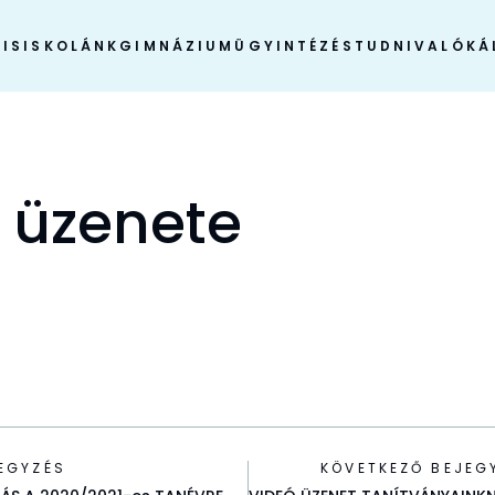
IS
ISKOLÁNK
GIMNÁZIUM
ÜGYINTÉZÉS
TUDNIVALÓK
Á
B üzenete
EGYZÉS
KÖVETKEZŐ BEJEG