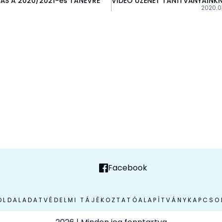
ÁS A 2020/2021-es TANÉVRE
VIDEÓ ÜZENET TANÍTVÁNYAINK
2020.05
Facebook
OLDAL
ADATVÉDELMI TÁJÉKOZTATÓ
ALAPÍTVÁNY
KAPCSO