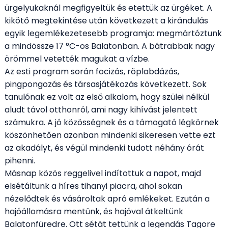
ürgelyukaknál megfigyeltük és etettük az ürgéket. A
kikötő megtekintése után következett a kirándulás
egyik legemlékezetesebb programja: megmártóztunk
a mindössze 17 °C-os Balatonban. A bátrabbak nagy
örömmel vetették magukat a vízbe.
Az esti program során focizás, röplabdázás,
pingpongozás és társasjátékozás következett. Sok
tanulónak ez volt az első alkalom, hogy szülei nélkül
aludt távol otthonról, ami nagy kihívást jelentett
számukra. A jó közösségnek és a támogató légkörnek
köszönhetően azonban mindenki sikeresen vette ezt
az akadályt, és végül mindenki tudott néhány órát
pihenni.
Másnap közös reggelivel indítottuk a napot, majd
elsétáltunk a híres tihanyi piacra, ahol sokan
nézelődtek és vásároltak apró emlékeket. Ezután a
hajóállomásra mentünk, és hajóval átkeltünk
Balatonfüredre. Ott sétát tettünk a legendás Tagore