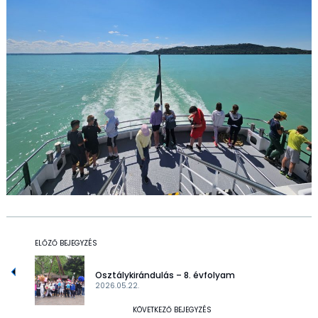
ELŐZŐ BEJEGYZÉS
Osztálykirándulás – 8. évfolyam
2026.05.22.
KÖVETKEZŐ BEJEGYZÉS