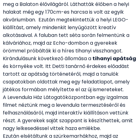
meg a Balaton élővilágáról. Láthatták élőben a helyi
halakat még egy 170cm-es harcsa is volt az egyik
akváriumban. Ezután megtekintettük a helyi LEGO-
kiállítást, amely mindenkit lenyűgözött kreatív
alkotásaival. A faluban tett séta során felmentünk a
kálváriához, majd az Echo-dombon a gyerekek
örömmel próbálták ki a híres tihanyi visszhangot.
Kirándulásunk következő állomása a
tihanyi apátság
és környéke volt. Itt Detti tanárnő érdekes előadást
tartott az apátság történetéről, majd a tanulók
csapatokban oldottak meg egy feladatlapot, amely
játékos formában mélyítette el az új ismereteket.
A Levendula Ház Látogatóközpontban egy izgalmas
filmet néztünk meg a levendula termesztéséről és
felhasználásáról, majd interaktív kiállításon vettünk
részt. A gyerekek saját szappant is készíthettek, amit
nagy lelkesedéssel vittek haza emlékbe.
Ezután elsétáltunk a szürkemarhákhoz, majd az