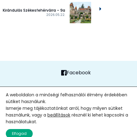
Kirándulás Székesfehérvárra – 9a
2026.05.22.
Facebook
FŐOLDAL
ADATVÉDELMI TÁJÉKOZTATÓ
ALAPÍTVÁNY
KAPCSOLAT
A weboldalon a minőségi felhasználói élmény érdekében
sütiket használunk.
2026
| Minden jog fenntartva
Ismerje meg tájékoztatónkat arról, hogy milyen sütiket
használunk, vagy a
beállítások
résznél ki lehet kapcsolni a
használatukat.
Elfogad