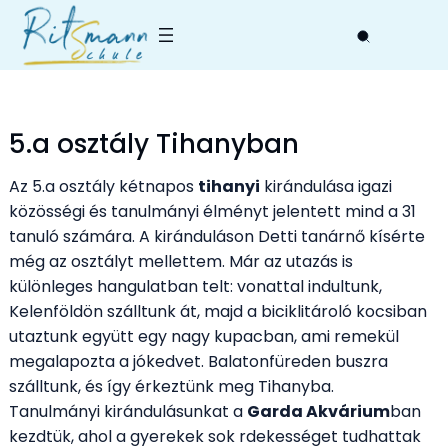
Skip
to
content
5.a osztály Tihanyban
Az 5.a osztály kétnapos
tihanyi
kirándulása igazi
közösségi és tanulmányi élményt jelentett mind a 31
tanuló számára. A kiránduláson Detti tanárnő kísérte
még az osztályt mellettem. Már az utazás is
különleges hangulatban telt: vonattal indultunk,
Kelenföldön szálltunk át, majd a biciklitároló kocsiban
utaztunk együtt egy nagy kupacban, ami remekül
megalapozta a jókedvet. Balatonfüreden buszra
szálltunk, és így érkeztünk meg Tihanyba.
Tanulmányi kirándulásunkat a
Garda Akvárium
ban
kezdtük, ahol a gyerekek sok rdekességet tudhattak