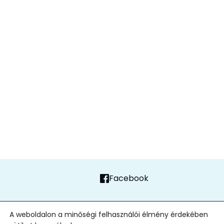
Facebook
FŐOLDAL
ADATVÉDELMI TÁJÉKOZTATÓ
ALAPÍTVÁNY
KAPCSOLAT
A weboldalon a minőségi felhasználói élmény érdekében